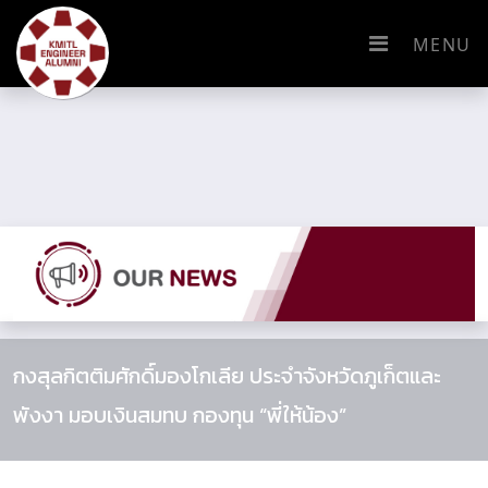
MENU
กงสุลกิตติมศักดิ์มองโกเลีย ประจำจังหวัดภูเก็ตและ
พังงา มอบเงินสมทบ กองทุน “พี่ให้น้อง”