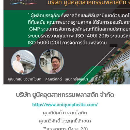
บริษัท ยูนิคอุตสาหกรรมพลาสติก จำกัด
http://www.uniqueplastic.com/
คุณนิทัศน์ นวชาตโฆษิต
คุณทวีศักดิ์ บุญฤทธิ์ลักขนา
(วิศวะลาดกระบัง รุ่น 28)