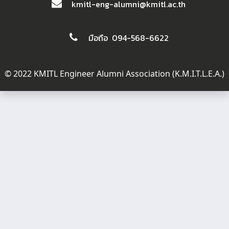
kmitl-eng-alumni@kmitl.ac.th
มือถือ 094-568-6622
© 2022 KMITL Engineer Alumni Association (K.M.I.T.L.E.A.)