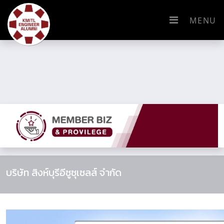
MENU
บริษัท สิงห์บุรีอีซูซุเซลส์ จำกัด