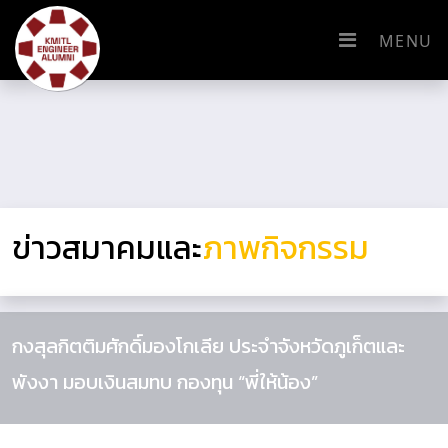
MENU
ข่าวสมาคมและ
ภาพกิจกรรม
กงสุลกิตติมศักดิ์มองโกเลีย ประจำจังหวัดภูเก็ตและ
พังงา มอบเงินสมทบ กองทุน “พี่ให้น้อง”