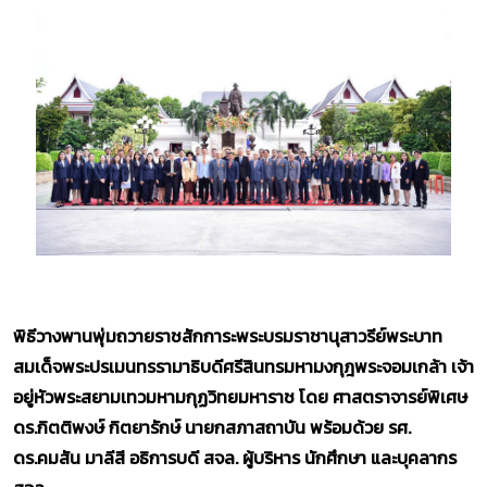
พิธีวางพานพุ่มถวายราชสักการะพระบรมราชานุสาวรีย์พระบาท
สมเด็จพระปรเมนทรรามาธิบดีศรีสินทรมหามงกุฎพระจอมเกล้า เจ้า
อยู่หัวพระสยามเทวมหามกุฏวิทยมหาราช โดย ศาสตราจารย์พิเศษ
ดร.กิตติพงษ์ กิตยารักษ์ นายกสภาสถาบัน พร้อมด้วย รศ.
ดร.คมสัน มาลีสี อธิการบดี สจล. ผู้บริหาร นักศึกษา และบุคลากร