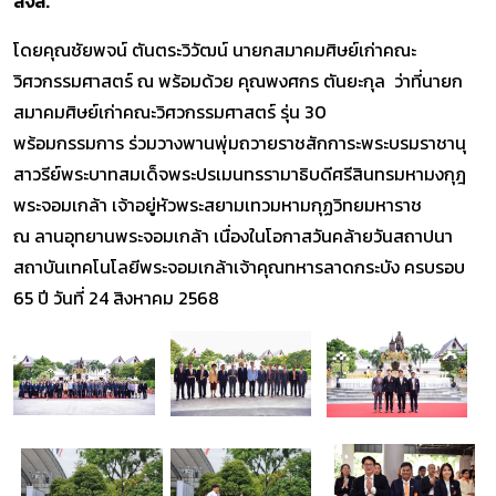
สจล.
โดยคุณชัยพจน์ ตันตระวิวัฒน์ นายกสมาคมศิษย์เก่าคณะ
วิศวกรรมศาสตร์ ณ พร้อมด้วย คุณพงศกร ตันยะกุล ว่าที่นายก
สมาคมศิษย์เก่าคณะวิศวกรรมศาสตร์ รุ่น 30
พร้อมกรรมการ ร่วมวางพานพุ่มถวายราชสักการะพระบรมราชานุ
สาวรีย์พระบาทสมเด็จพระปรเมนทรรามาธิบดีศรีสินทรมหามงกุฎ
พระจอมเกล้า เจ้าอยู่หัวพระสยามเทวมหามกุฏวิทยมหาราช
ณ ลานอุทยานพระจอมเกล้า เนื่องในโอกาสวันคล้ายวันสถาปนา
สถาบันเทคโนโลยีพระจอมเกล้าเจ้าคุณทหารลาดกระบัง ครบรอบ
65 ปี วันที่ 24 สิงหาคม 2568