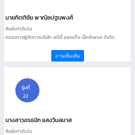
นายกิตติชัย พาณิชปฐมพงศ์
ศิษย์เก่าดีเด่น
กรรมการผู้จัดการบริษัท สปีดี้ แพคเก็จ เอ็กซ์เพรส จำกัด
อ่านเพิ่มเติม
รุ่นที่
22
นางสาวอรธนิก แสงวิมลมาส
ศิษย์เก่าดีเด่น