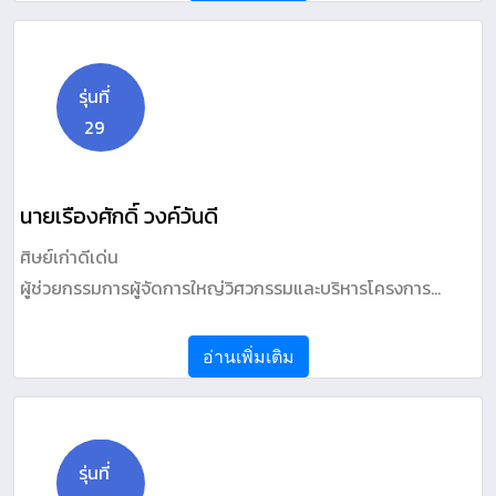
รุ่นที่
29
นายเรืองศักดิ์ วงค์วันดี
ศิษย์เก่าดีเด่น
ผู้ช่วยกรรมการผู้จัดการใหญ่วิศวกรรมและบริหารโครงการ
ผู้อำนวยการโครงการระบบท่อก๊าซธรรมชาติบนบก เส้นที่ 5 บริษัท
ปตท. จำกัด (มหาชน)
อ่านเพิ่มเติม
รุ่นที่