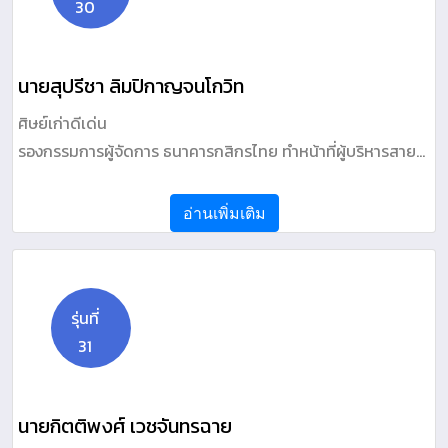
30
นายสุปรีชา ลิมปิกาญจนโกวิท
ศิษย์เก่าดีเด่น
รองกรรมการผู้จัดการ ธนาคารกสิกรไทย ทำหน้าที่ผู้บริหารสาย
งานร่วม ดูแลสายงาน Integrated Channels Business
อ่านเพิ่มเติม
รุ่นที่
31
นายกิตติพงศ์ เวชจันทรฉาย