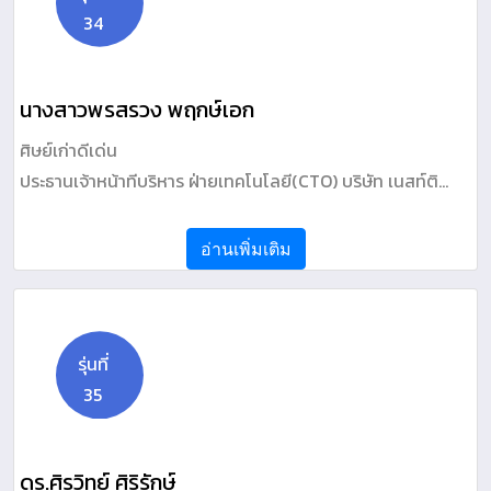
34
นางสาวพรสรวง พฤกษ์เอก
ศิษย์เก่าดีเด่น
ประธานเจ้าหน้าทีบริหาร ฝ่ายเทคโนโลยี(CTO) บริษัท เนสท์ติ
ฟลาย จำกัด
อ่านเพิ่มเติม
รุ่นที่
35
ดร.ศิรวิทย์ ศิริรักษ์