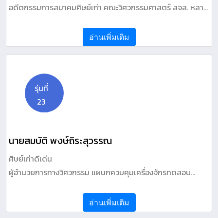
อดีตกรรมการสมาคมศิษย์เก่า คณะวิศวกรรมศาสตร์ สจล. หลาย
สมัย ปัจจุบัน อาชีพอิสระ
อ่านเพิ่มเติม
รุ่นที่
23
นายสมบัติ พงษ์ถิระสุวรรณ
ศิษย์เก่าดีเด่น
ผู้อำนวยการทางวิศวกรรม แผนกควบคุมเครื่องจักรทดสอบ
ผลิตภัณฑ์ บริษัท ซีเกท เทคโนโลยี (ประเทศไทย) จำกัด
อ่านเพิ่มเติม