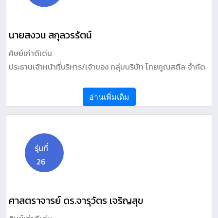
นายสงวน สกุลวรรัตน์
ศิษย์เก่าดีเด่น
ประธานเจ้าหน้าที่บริหาร/เจ้าของ กลุ่มบริษัท ไทยคูณสตีล จำกัด
อ่านเพิ่มเติม
รุ่นที่
26
ศาสตราจารย์ ดร.จารุวัตร เจริญสุข