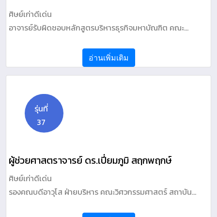
ศิษย์เก่าดีเด่น
อาจารย์รับผิดชอบหลักสูตรบริหารธุรกิจมหาบัณฑิต คณะ
วิทยาการจัดการ มหาวิทยาลัยราชภัฎภูเก็ต
อ่านเพิ่มเติม
รุ่นที่
37
ผู้ช่วยศาสตราจารย์ ดร.เปี่ยมภูมิ สฤกพฤกษ์
ศิษย์เก่าดีเด่น
รองคณบดีอาวุโส ฝ่ายบริหาร คณะวิศวกรรมศาสตร์ สถาบัน
เทคโนโลยีพระจอมเกล้าเจ้าคุณทหารลาดกระบัง