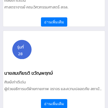
ศิษย์เก่าดีเด่น
ศาสตราจารย์ คณะวิศวกรรมศาสตร์ สจล.
อ่านเพิ่มเติม
รุ่นที่
28
นายสมเกียรติ ขวัญพฤกษ์
ศิษย์เก่าดีเด่น
ผู้ช่วยอธิการบดีฝ่ายกายภาพ จราจร และความปลอดภัย สถาบัน
เทคโนโลยีพระจอมเกล้าเจ้าคุณทหารลาดกระบัง
อ่านเพิ่มเติม