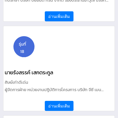
ที่ปรึกษา บริษัท บียอนด์ กรีน จำกัด รองประธานอาวุโส บริษัท
บ้านปู จำกัด (มหาชน)
อ่านเพิ่มเติม
รุ่นที่
18
นายรังสรรค์ เสกตระกูล
ศิษย์เก่าดีเด่น
ผู้จัดการฝ่าย หน่วยงานปฎิบัติการโครงการ บริษัท จีซี เมน
เทนแนนซ์ แอนด์ เอนจิเนียริ่ง จำกัด
อ่านเพิ่มเติม