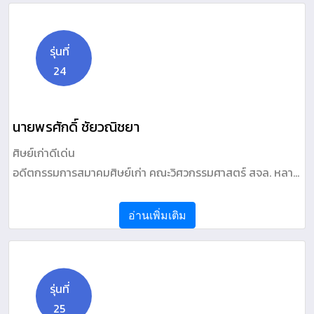
รุ่นที่
24
นายพรศักดิ์ ชัยวณิชยา
ศิษย์เก่าดีเด่น
อดีตกรรมการสมาคมศิษย์เก่า คณะวิศวกรรมศาสตร์ สจล. หลาย
สมัย ปัจจุบัน ตัวแทนประกันชีวิต บริษัท เอไอเอ จำกัด
อ่านเพิ่มเติม
รุ่นที่
25