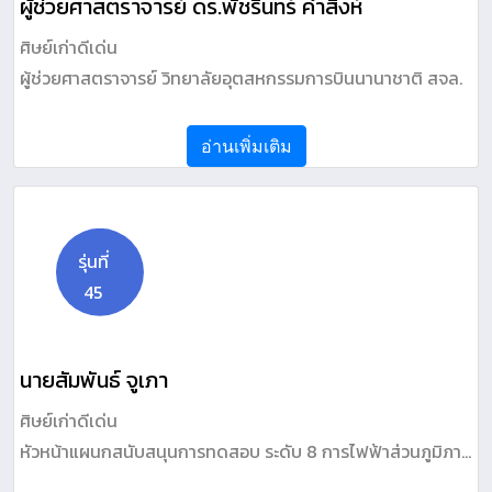
ผู้ช่วยศาสตราจารย์ ดร.พัชรินทร์ คำสิงห์
ศิษย์เก่าดีเด่น
ผู้ช่วยศาสตราจารย์ วิทยาลัยอุตสหกรรมการบินนานาชาติ สจล.
อ่านเพิ่มเติม
รุ่นที่
45
นายสัมพันธ์ จูเภา
ศิษย์เก่าดีเด่น
หัวหน้าแผนกสนับสนุนการทดสอบ ระดับ 8 การไฟฟ้าส่วนภูมิภาค
(สำนักงานใหญ่)