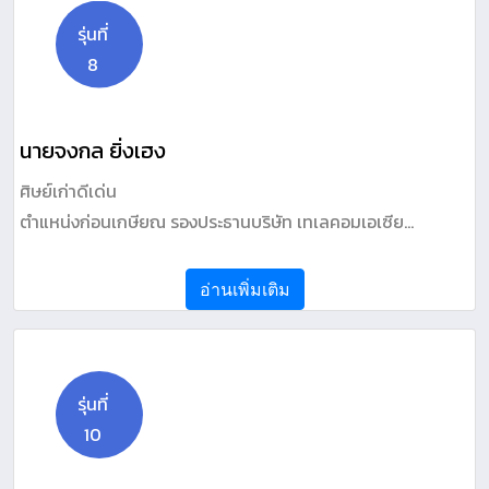
รุ่นที่
8
นายจงกล ยิ่งเฮง
ศิษย์เก่าดีเด่น
ตำแหน่งก่อนเกษียณ รองประธานบริษัท เทเลคอมเอเซีย
คอร์ปอเรชั่น จำกัด (มหาชน) /บริษัท เอเซียไวร์เลส คอมมิ
วนิเคชั่น จำกัด
อ่านเพิ่มเติม
รุ่นที่
10