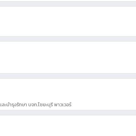
ละบำรุงรักษา บจก.ไซยะบุรี พาวเวอร์