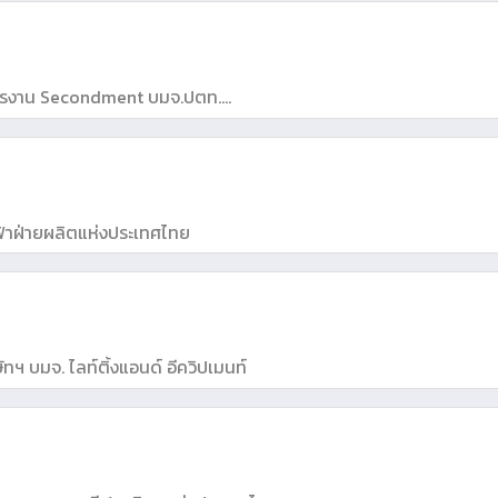
ิการงาน Secondment บมจ.ปตท.
 จำกัด (มหาชน)
และ กรรมการผู้จัดการใหญ่
ฟฟ้าฝ่ายผลิตแห่งประเทศไทย
ทฯ บมจ. ไลท์ติ้งแอนด์ อีควิปเมนท์