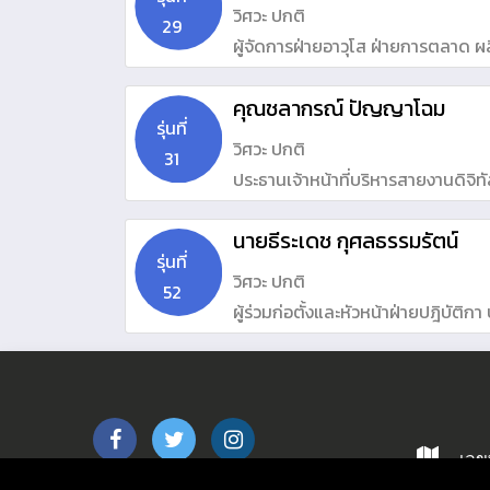
วิศวะ ปกติ
29
ผู้จัดการฝ่ายอาวุโส ฝ่ายการตลาด ผลิ
บริษัท พานาโซนิค ซิว เซลส์ (ประเท
คุณชลากรณ์ ปัญญาโฉม
รุ่นที่
วิศวะ ปกติ
31
ประธานเจ้าหน้าที่บริหารสายงานดิจิทั
นายธีระเดช กุศลธรรมรัตน์
รุ่นที่
วิศวะ ปกติ
52
ผู้ร่วมก่อตั้งและหัวหน้าฝ่ายปฎิบัติกา บ
เลขท