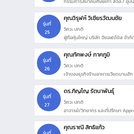
กรรมการสมาคมศิษย์เก่า สจล./ อุป
คุณวิรุฬห์ วิเชียรวัฒนชัย
รุ่นที่
วิศวะ ปกติ
25
ผู้ถือหุ้นใหญ่ บริษัท จีซอฟต์บิส จำกั
คุณภัคพงษ์ ภาคภูมิ
รุ่นที่
วิศวะ ปกติ
26
เจ้าของธุรกิจร้านอาหารเวียดนามฮัท
ดร.ภิญโญ รัตนาพันธุ์
รุ่นที่
วิศวะ ปกติ
27
อาจารย์/วิทยากร และที่ปรึกษา Appr
Organisation Deveiopment , Ikig
คุณราณี สิทธิแก้ว
รุ่นที่