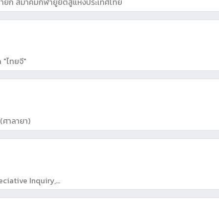
นายก สมาคมกีฬายูยิตสูแห่งประเทศไทย
ด "ไทยจี"
 (ศาลายา)
eciative Inquiry,
ai Coaching, Theory U , Positive Psychology