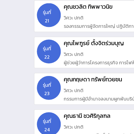
คุณชวลิต ทิพพาวนิฃ
รุ่นที่
วิศวะ ปกติ
21
รองกรรมการผู้จัดการใหญ่ ปฏิบัต
บริษัท โกลบอล เพาเวอร์ ซินเนอร์ยี่
คุณไพฑูรย์ ตั้งจิตร่วมบุญ
ในตำแหน่ง ประธานเจ้าหน้าที่บริหาร
รุ่นที่
วิศวะ ปกติ
22
ผู้ช่วยผู้ว่าการโครงการธุรกิจ การไ
คุณกฤษดา ทรัพย์ทวยชน
รุ่นที่
วิศวะ ปกติ
23
กรรมการผู้มีอำนาจลงนามผูกพันบริษั
คุณธานี ชวศิริกุลฑล
รุ่นที่
วิศวะ ปกติ
24