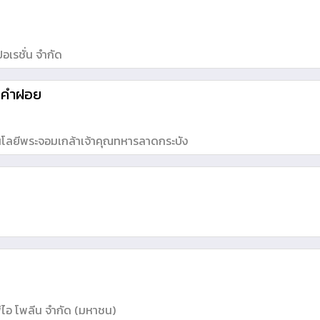
ปอเรชั่น จำกัด
์ คำฝอย
โลยีพระจอมเกล้าเจ้าคุณทหารลาดกระบัง
พีไอ โพลีน จำกัด (มหาชน)