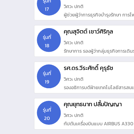
รุ่นที่
วิศวะ ปกติ
17
ผู้ช่วยผู้ว่าการธุรกิจบำรุงรักษา ก
คุณสุจิตต์ เชาว์ศิริกุล
รุ่นที่
วิศวะ ปกติ
18
รักษาการ รองผู้ว่ากลุ่มธุรกิจการเ
รศ.ดร.วีระศักดิ์ คุรุธัช
รุ่นที่
วิศวะ ปกติ
19
รองอธิการบดีฝ่ายเทคโนโลยีสารสนเ
คุณยุทธนาท ปลื้มปัญญา
รุ่นที่
วิศวะ ปกติ
20
กัปตันเครื่องบินแบบ AIRBUS A330