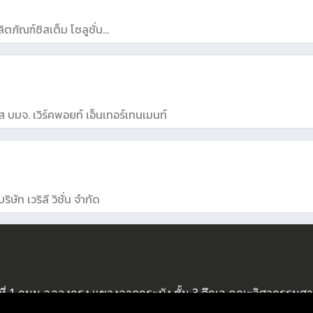
ตภัณฑ์ซิสเต็ม โซลูชั่น
ศไทย) จำกัด
ส บมจ. เวิร์คพอยท์ เอ็นเทอร์เทนเมนท์
ริษัท เวริลี วิชั่น จำกัด
ี่ 1 ถนน ฉลองกรุง แขวงลาดกระบัง ชั้น 3 ตึกเอ คณะวิศวกรรมศา